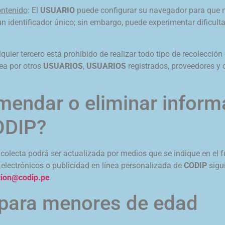
ontenido
: El
USUARIO
puede configurar su navegador para que no
n identificador único; sin embargo, puede experimentar dificult
lquier tercero está prohibido de realizar todo tipo de recolecci
sea por otros
USUARIOS
,
USUARIOS
registrados, proveedores y o
mendar o eliminar inform
ODIP?
P
colecta podrá ser actualizada por medios que se indique en el f
s electrónicos o publicidad en línea personalizada de
CODIP
sigu
cion@codip.pe
para menores de edad