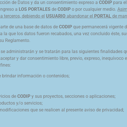
tección de Datos y da un consentimiento expreso a
CODIP
para el
 ingreso a
LOS PORTALES
de
CODIP
o por cualquier medio.
Asim
a terceros, debiendo el
USUARIO
abandonar el
PORTAL
de man
parte de una base de datos de
CODIP
que permanecerá vigente d
ra la que los datos fueron recabados, una vez concluido éste, s
 su Reglamento.
P
se administrarán y se tratarán para las siguientes finalidades 
 aceptar y dar consentimiento libre, previo, expreso, inequívoco
fines:
brindar información o contenidos;
vicios de
CODIP
y sus proyectos, secciones o aplicaciones;
oductos y/o servicios;
modificaciones que se realicen al presente aviso de privacidad;