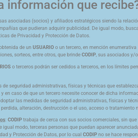
 información que recibe
 asociadas (socios) y afiliados estratégicos siendo la relación d
añías que pudieran adquirir publicidad. De igual modo, busca 
ticas de Privacidad y Protección de Datos.
 obtenida de un
USUARIO
o un tercero, en mención enumerativa m
iones, sorteos, entre otros, que brinde
CODIP
, sus asociados y/o
RIOS
o terceros podrán ser cedidos a terceros, en los límites per
de seguridad administrativas, físicas y técnicas que establezca
 y en caso de que un tercero necesite conocer de dicha informa
doptar las medidas de seguridad administrativas, físicas y técnic
perdida, alteración, destrucción o el uso, acceso o tratamiento 
ros
:
CODIP
trabaja de cerca con sus socios comerciales, sin que e
De igual modo, terceras personas que puedan aparecer anunciad
idad y Protección de Datos, por lo cual
CODIP
no se hace respons