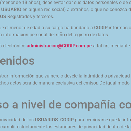
(menor de 18 años), debe evitar dar sus datos personales o de co
e
USUARIO
en alguna red social) a extraños, o que no conozca 
IOS
Registrados y terceros.
que el menor de edad a su cargo ha brindado a
CODIP
informació
la información personal del niño del registro de datos
o electrónico
administracion@CODIP.com.pe
a tal fin, mediant
tenidos
strar información que vulnere o devele la intimidad o privacidad
dichos actos será de manera exclusiva del emisor. De igual modo
 a nivel de compañía co
privacidad de los
USUARIOS
.
CODIP
para cerciorarse que la in
cumplir estrictamente los estándares de privacidad dentro de l