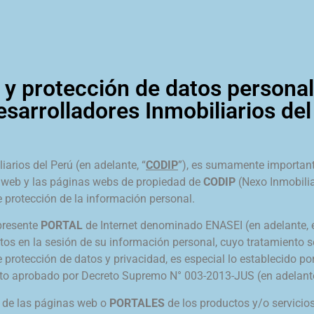
d y protección de datos persona
esarrolladores Inmobiliarios del
arios del Perú (en adelante, “
CODIP
”), es sumamente important
 web y las páginas webs de propiedad de
CODIP
(Nexo Inmobilia
de protección de la información personal.
 presente
PORTAL
de Internet denominado ENASEI (en adelante, e
ntos en la sesión de su información personal, cuyo tratamiento
 protección de datos y privacidad, es especial lo establecido po
to aprobado por Decreto Supremo N° 003-2013-JUS (en adelante,
a de las páginas web o
PORTALES
de los productos y/o servicio